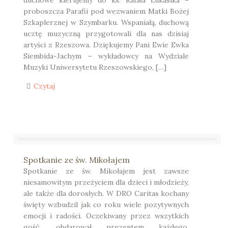
duchowe kierujemy do ks. Rafała Łukasika –
proboszcza Parafii pod wezwaniem Matki Bożej
Szkaplerznej w Szymbarku. Wspaniałą, duchową
ucztę muzyczną przygotowali dla nas dzisiaj
artyści z Rzeszowa. Dziękujemy Pani Ewie Ewka
Siembida-Jachym – wykładowcy na Wydziale
Muzyki Uniwersytetu Rzeszowskiego, […]
Czytaj
Spotkanie ze św. Mikołajem
Spotkanie ze św. Mikołajem jest zawsze
niesamowitym przeżyciem dla dzieci i młodzieży,
ale także dla dorosłych. W DRO Caritas kochany
święty wzbudzil jak co roku wiele pozytywnych
emocji i radości. Oczekiwany przez wszytkich
gość, obdarował prezentem każdego.