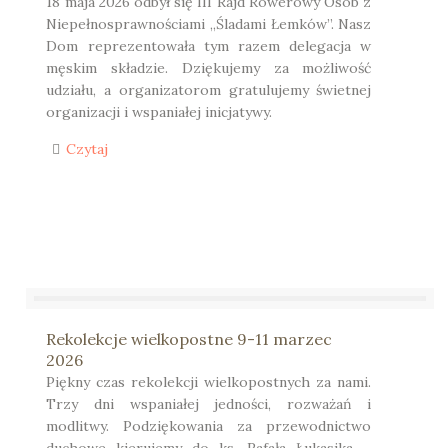
18 maja 2026 odbył się III Rajd Rowerowy Osób z
Niepełnosprawnościami „Śladami Łemków”. Nasz
Dom reprezentowała tym razem delegacja w
męskim składzie. Dziękujemy za możliwość
udziału, a organizatorom gratulujemy świetnej
organizacji i wspaniałej inicjatywy.
Czytaj
Rekolekcje wielkopostne 9-11 marzec
2026
Piękny czas rekolekcji wielkopostnych za nami.
Trzy dni wspaniałej jedności, rozważań i
modlitwy. Podziękowania za przewodnictwo