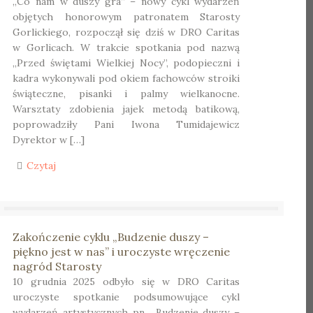
„Co nam w duszy gra” – nowy cykl wydarzeń
objętych honorowym patronatem Starosty
Gorlickiego, rozpoczął się dziś w DRO Caritas
w Gorlicach. W trakcie spotkania pod nazwą
„Przed świętami Wielkiej Nocy”, podopieczni i
kadra wykonywali pod okiem fachowców stroiki
świąteczne, pisanki i palmy wielkanocne.
Warsztaty zdobienia jajek metodą batikową,
poprowadziły Pani Iwona Tumidajewicz
Dyrektor w […]
Czytaj
Zakończenie cyklu „Budzenie duszy –
piękno jest w nas” i uroczyste wręczenie
nagród Starosty
10 grudnia 2025 odbyło się w DRO Caritas
uroczyste spotkanie podsumowujące cykl
wydarzeń artystycznych pn. „Budzenie duszy –