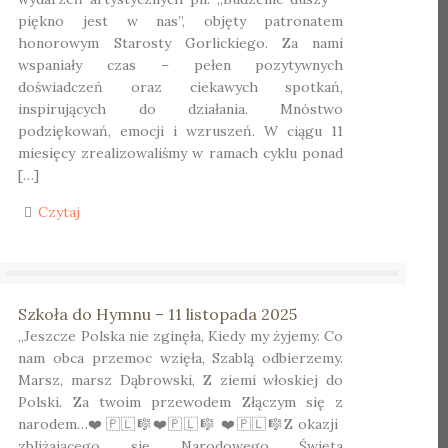
piękno jest w nas”, objęty patronatem
honorowym Starosty Gorlickiego. Za nami
wspaniały czas – pełen pozytywnych
doświadczeń oraz ciekawych spotkań,
inspirujących do działania. Mnóstwo
podziękowań, emocji i wzruszeń. W ciągu 11
miesięcy zrealizowaliśmy w ramach cyklu ponad
[…]
Czytaj
Szkoła do Hymnu – 11 listopada 2025
„Jeszcze Polska nie zginęła, Kiedy my żyjemy. Co
nam obca przemoc wzięła, Szablą odbierzemy.
Marsz, marsz Dąbrowski, Z ziemi włoskiej do
Polski. Za twoim przewodem Złączym się z
narodem…❤️🇵🇱🎼❤️🇵🇱🎼 ❤️🇵🇱🎼Z okazji
zbliżającego się Narodowego Święta